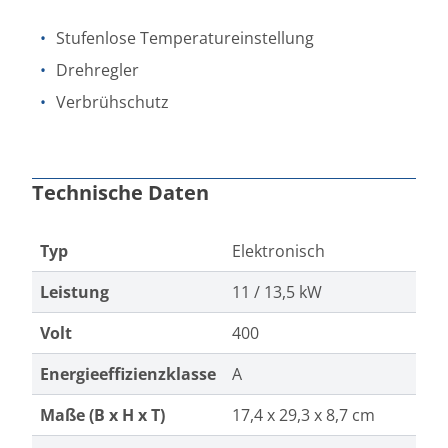
Stufenlose Temperatureinstellung
Drehregler
Verbrühschutz
Technische Daten
Typ
Elektronisch
Leistung
11 / 13,5 kW
Volt
400
Energieeffizienzklasse
A
Maße (B x H x T)
17,4 x 29,3 x 8,7 cm