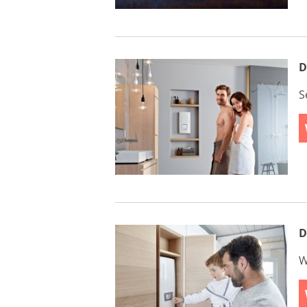
D
S
D
W