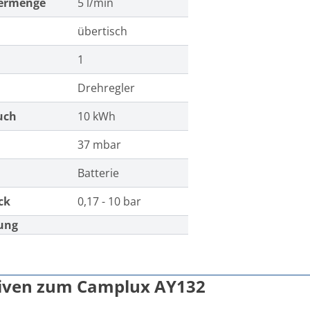
ermenge
5 l/min
übertisch
n
1
Drehregler
uch
10 kWh
37 mbar
Batterie
ck
0,17 - 10 bar
ung
tiven zum Camplux AY132