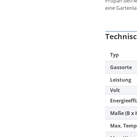
Propan betrie
eine Gartenla
Technis
Typ
Gassorte
Leistung
Volt
Energieeffi
Maße (B x H
Max. Temp