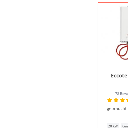
Eccot
78 Bew
gebraucht 
20 kW
Ga