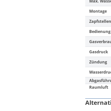
Max. Wass
Montage
Zapfstelle
Bedienung
Gasverbra
Gasdruck
Zündung
Wasserdru
Abgasführ
Raumluft
Alterna