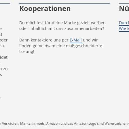
Kooperationen
Nü
Du möchtest für deine Marke gezielt werben
Durc
te
oder inhaltlich mit uns zusammenarbeiten?
Wie 
es
oder
Dann kontaktiere uns per
E-Mail
und wir
en.
finden gemeinsam eine maßgeschneiderte
Lösung!
ldet
t
n zu
s
e
ten Verkäufen. Markenhinweis: Amazon und das Amazon-Logo sind Warenzeichen 