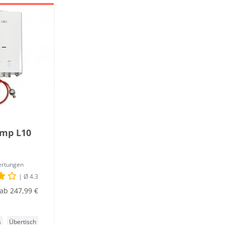
emp L10
ertungen
| Ø 4.3
ab 247,99 €
s
Übertisch