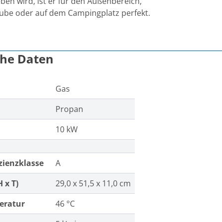
ben wird, ist er für den Außenbereich,
ube oder auf dem Campingplatz perfekt.
che Daten
Gas
Propan
10 kW
zienzklasse
A
 x T)
29,0 x 51,5 x 11,0 cm
eratur
46 °C