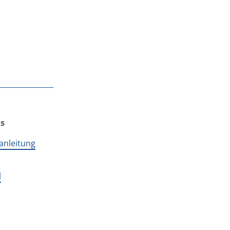
ks
anleitung
l