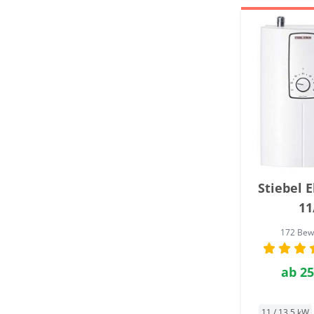
Stiebel 
11
172 Bew
ab
25
11 / 13,5 kW