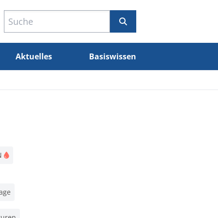
Aktuelles
Basiswissen
N
age
turen