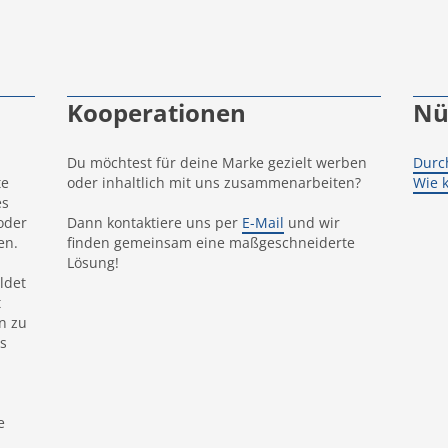
Kooperationen
Nü
Du möchtest für deine Marke gezielt werben
Durc
te
oder inhaltlich mit uns zusammenarbeiten?
Wie 
es
oder
Dann kontaktiere uns per
E-Mail
und wir
en.
finden gemeinsam eine maßgeschneiderte
Lösung!
ldet
t
n zu
s
e