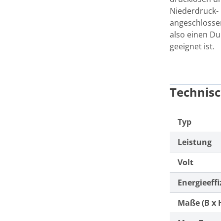
Niederdruck-
angeschlossen
also einen Du
geeignet ist.
Technis
Typ
Leistung
Volt
Energieeffi
Maße (B x H