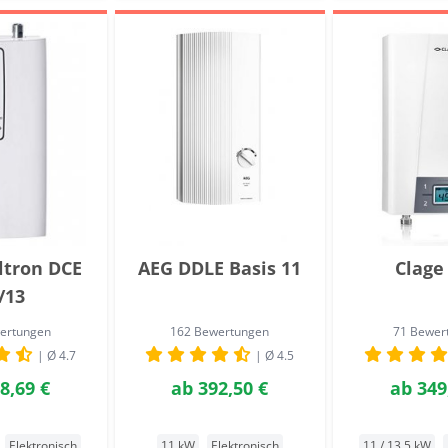
Eltron DCE
AEG DDLE Basis 11
Clage
/13
ertungen
162 Bewertungen
71 Bewer
| Ø 4.7
| Ø 4.5
8,69 €
ab
392,50 €
ab
349
Elektronisch
11 kW
Elektronisch
11 / 13,5 kW