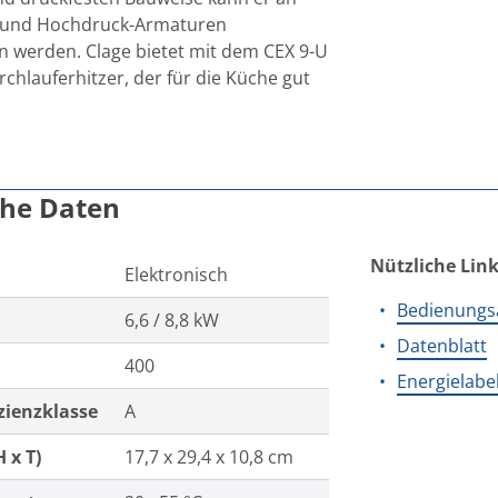
 und Hochdruck-Armaturen
 werden. Clage bietet mit dem CEX 9-U
rchlauferhitzer, der für die Küche gut
che Daten
Nützliche Lin
Elektronisch
Bedienungs
6,6 / 8,8 kW
Datenblatt
400
Energielabe
zienzklasse
A
 x T)
17,7 x 29,4 x 10,8 cm