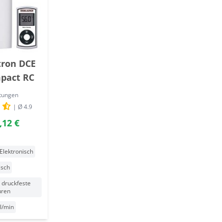
tron DCE
mpact RC
tungen
| Ø 4.9
,12 €
Elektronisch
isch
 druckfeste
uren
 l/min