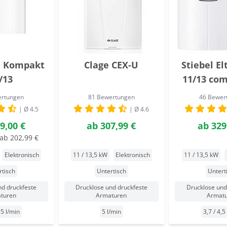
E Kompakt
Clage CEX-U
Stiebel El
/13
11/13 co
ertungen
81 Bewertungen
46 Bewer
| Ø 4.5
| Ø 4.6
9,00 €
ab
307,99 €
ab
329
ab 202,99 €
Elektronisch
11 / 13,5 kW
Elektronisch
11 / 13,5 kW
rtisch
Untertisch
Untert
nd druckfeste
Drucklose und druckfeste
Drucklose und
turen
Armaturen
Armat
,5 l/min
5 l/min
3,7 / 4,5