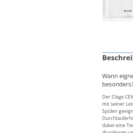
Beschre
Wann eigne
besonders
Der Clage CEX
mit seiner Le
Spülen geeig
Durchlauferhit
dabei eine Te
drucklosen u