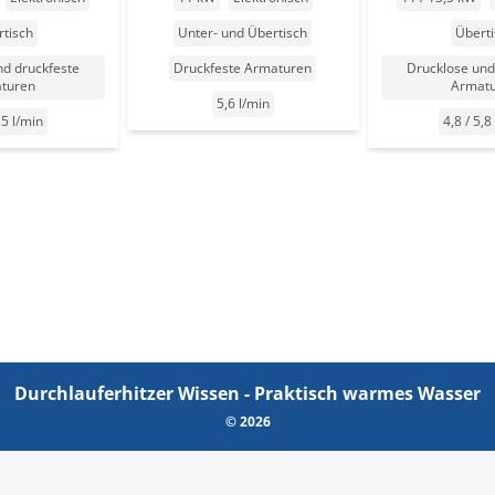
rtisch
Unter- und Übertisch
Überti
nd druckfeste
Druckfeste Armaturen
Drucklose und
turen
Armat
5,6 l/min
,5 l/min
4,8 / 5,8
Durchlauferhitzer Wissen - Praktisch warmes Wasser
© 2026