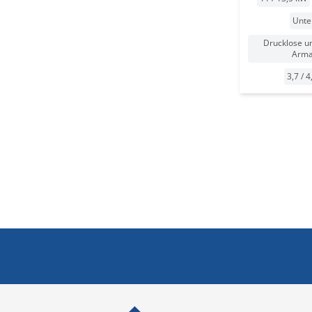
Unte
Drucklose u
Arma
3,7 / 4