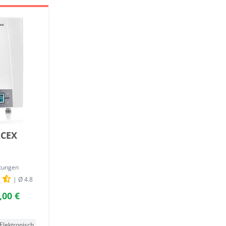
 CEX
tungen
| Ø 4.8
,00 €
Elektronisch