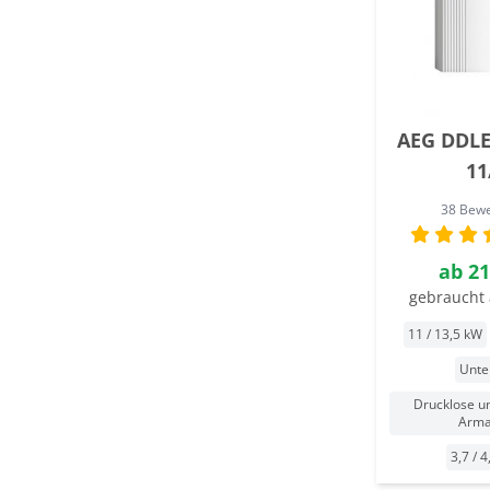
AEG DDL
11
38 Bew
ab
21
gebraucht 
11 / 13,5 kW
Unte
Drucklose u
Arma
3,7 / 4