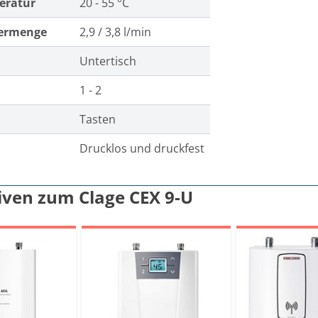
eratur
20 - 55 °C
ermenge
2,9 / 3,8 l/min
Untertisch
n
1 - 2
Tasten
Drucklos und druckfest
iven zum Clage CEX 9-U