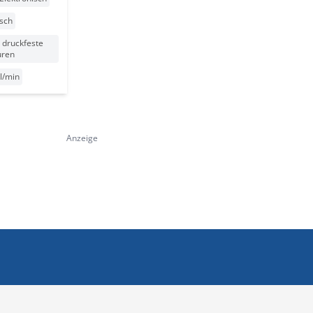
sch
 druckfeste
uren
 l/min
Anzeige