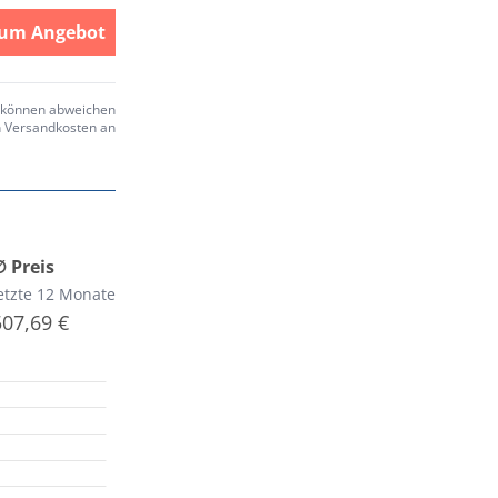
um Angebot
e können abweichen
en Versandkosten an
∅ Preis
etzte 12 Monate
507,69 €