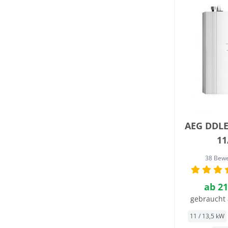
AEG DDL
11
38 Bew
ab
21
gebraucht 
11 / 13,5 kW