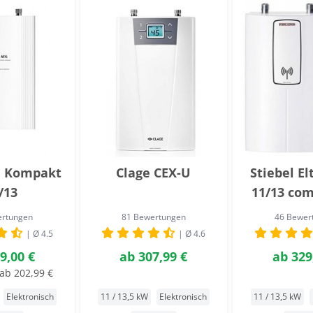
E Kompakt
Clage CEX-U
Stiebel El
/13
11/13 co
ertungen
81 Bewertungen
46 Bewer
| Ø 4.5
| Ø 4.6
9,00 €
ab
307,99 €
ab
329
ab 202,99 €
Elektronisch
11 / 13,5 kW
Elektronisch
11 / 13,5 kW