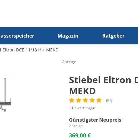
sserspeicher
Magazin
Ratgeber
el Eltron DCE 11/13 H + MEKD
Anzeige
Stiebel Eltron 
MEKD
| Ø 5
1 Bewertungen
Günstigster Neupreis
Anzeige
369,00 €