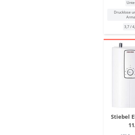
Unte
Drucklose u
Arma
3,7 / 4
Stiebel 
11