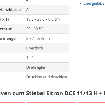
400
Energielabe
zienzklasse
A
 x T)
18,8 x 29,3 x 8,5 cm
eratur
20 - 60 °C
ermenge
3,7 / 4,5 l/min
übertisch
n
1 - 2
Drehregler
Drucklos und druckfest
iven zum Stiebel Eltron DCE 11/13 H 