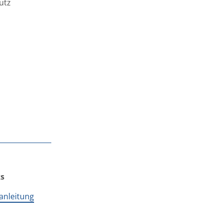
utz
ks
anleitung