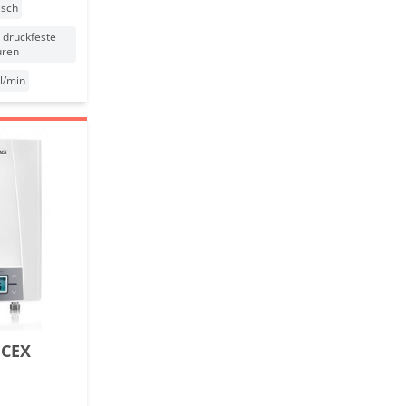
isch
 druckfeste
uren
 l/min
 CEX