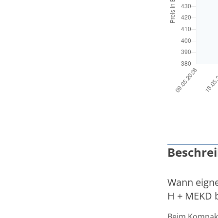
Beschre
Wann eignet
H + MEKD 
Beim Kompakt-