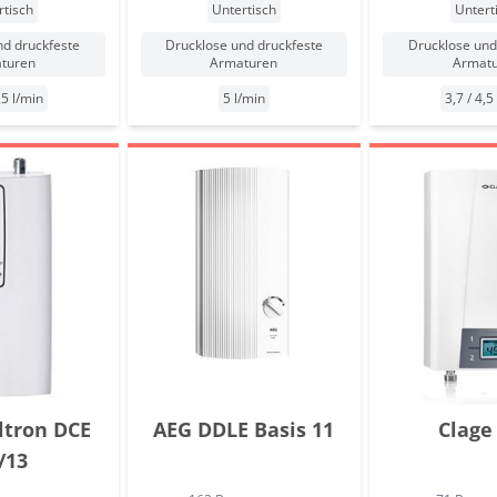
rtisch
Untertisch
Untert
nd druckfeste
Drucklose und druckfeste
Drucklose und
turen
Armaturen
Armat
,5 l/min
5 l/min
3,7 / 4,5
Eltron DCE
AEG DDLE Basis 11
Clage
/13