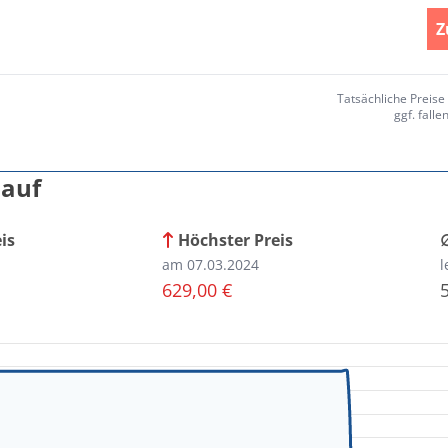
Z
Tatsächliche Preis
ggf. fall
lauf
eis
Höchster Preis
am 07.03.2024
l
629,00 €