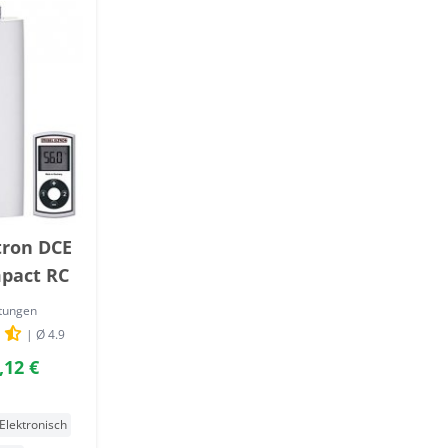
tron DCE
mpact RC
tungen
| Ø 4.9
,12 €
Elektronisch