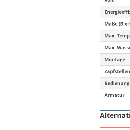
Volt
Energieeffi
Maße (B x H
Max. Temp
Max. Wass
Montage
Zapfstelle
Bedienung
Armatur
Alternat