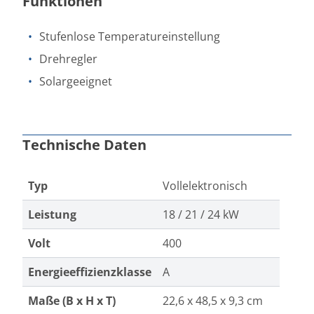
Funktionen
Stufenlose Temperatureinstellung
Drehregler
Solargeeignet
Technische Daten
Typ
Vollelektronisch
Leistung
18 / 21 / 24 kW
Volt
400
Energieeffizienzklasse
A
Maße (B x H x T)
22,6 x 48,5 x 9,3 cm