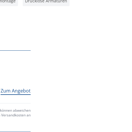
montage
Drucklose Armaturen
Zum Angebot
e können abweichen
en Versandkosten an