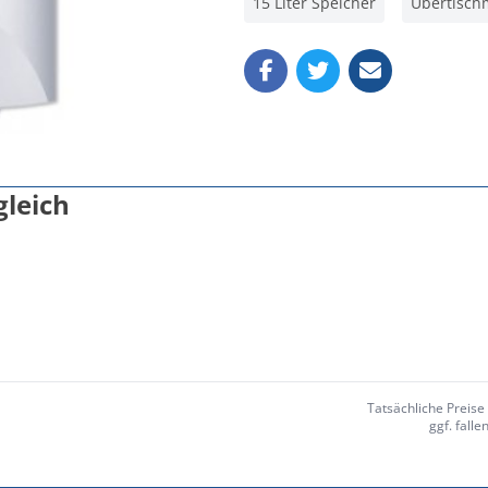
15 Liter Speicher
Übertisch
gleich
Tatsächliche Preis
ggf. fall