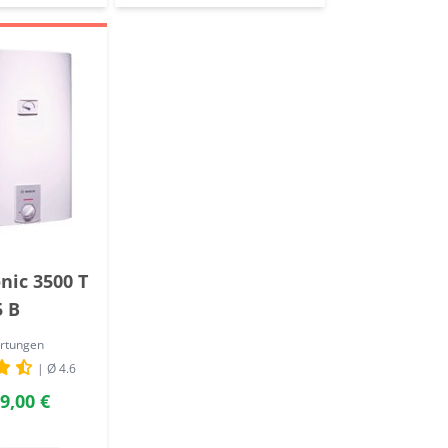
nic 3500 T
5 B
rtungen
| Ø 4.6
9,00 €