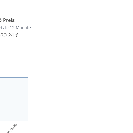
∅ Preis
etzte 12 Monate
530,24 €