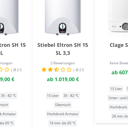
ltron SH 15
Stiebel Eltron SH 15
Clage S
SL
SL 3,3
rtungen
2 Bewertungen
Keine Bew
| Ø 2.5
| Ø 2.5
ab
607
9,00 €
ab
1.019,00 €
15 Liter
35 - 82 °C
15 Liter
35 - 82 °C
Unter- und 
tisch
Übertisch
Hochdruck
k Armatur
Hochdruck Armatur
26 min. bi
bis 65 °C
16 min. bis 65 °C