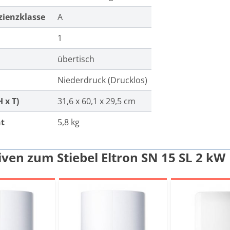
zienzklasse
A
n
1
übertisch
Niederdruck (Drucklos)
 x T)
31,6 x 60,1 x 29,5 cm
ht
5,8 kg
iven zum Stiebel Eltron SN 15 SL 2 kW