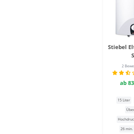
Stiebel E
2 Bewe
ab
83
15 Liter
Über
Hochdruc
26 min. 