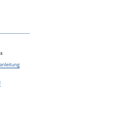
ks
anleitung
l