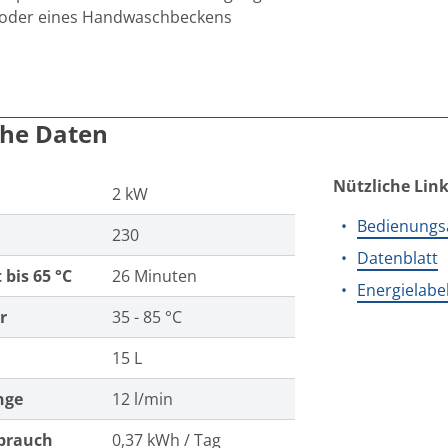
oder eines Handwaschbeckens
che Daten
Nützliche Lin
2 kW
Bedienungs
230
Datenblatt
 bis 65 °C
26 Minuten
Energielabe
r
35 - 85 °C
15 L
nge
12 l/min
rbrauch
0,37 kWh / Tag