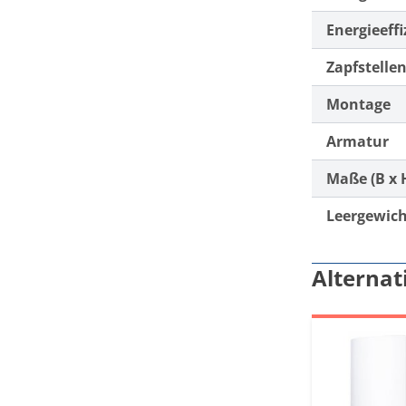
Energieeffi
Zapfstelle
Montage
Armatur
Maße (B x H
Leergewic
Alternat