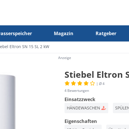
sserspeicher
Magazin
Ratgeber
iebel Eltron SN 15 SL 2 kW
Anzeige
Stiebel Eltron 
| Ø 4
4 Bewertungen
Einsatzzweck
HÄNDEWASCHEN
SPÜLE
Eigenschaften