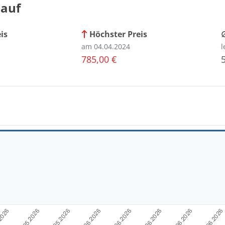
lauf
eis
Höchster Preis
am 04.04.2024
l
785,00 €