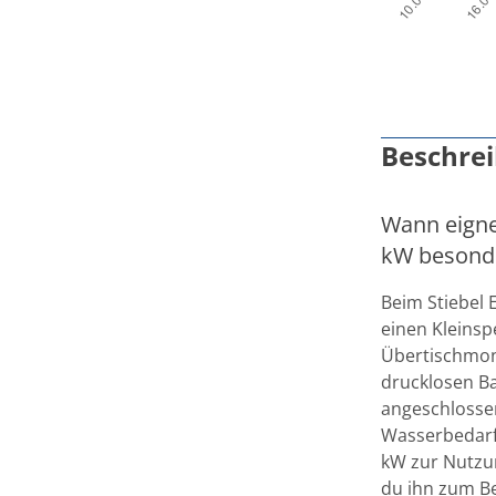
Beschre
Wann eignet
kW besond
Beim Stiebel 
einen Kleinsp
Übertischmon
drucklosen B
angeschlosse
Wasserbedarf 
kW zur Nutzu
du ihn zum B